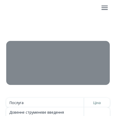
Послуга
Ціна
Довенне струменеве введення